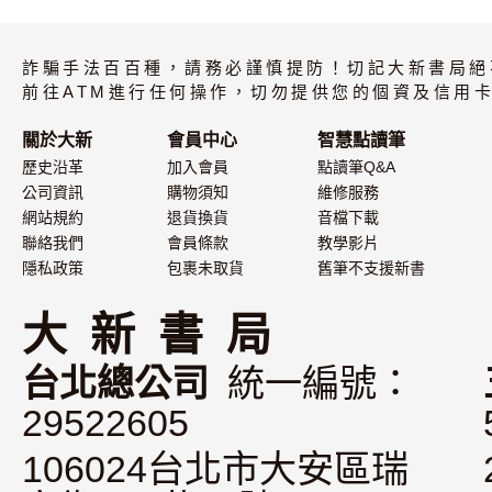
本語 已錄取篇
書)+My VOI
Pro藍牙智
筆套組 珍珠
白/32G(Typ
詐騙手法百百種，請務必謹慎提防！切記大新書局絕
電版)
前往ATM進行任何操作，切勿提供您的個資及信用卡
關於大新
會員中心
智慧點讀筆
歷史沿革
加入會員
點讀筆Q&A
公司資訊
購物須知
維修服務
網站規約
退貨換貨
音檔下載
聯絡我們
會員條款
教學影片
隱私政策
包裹未取貨
舊筆不支援新書
大 新 書 局
台北總公司
統一編號：
29522605
106024台北市大安區瑞