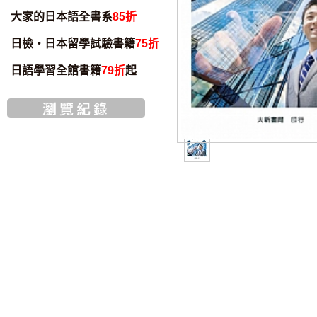
大家的日本語全書系
85折
日檢・日本留學試驗書籍
75折
日語學習全館書籍
79折
起