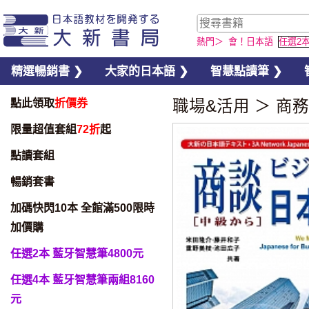
熱門＞
會！日本語
任選2
精選暢銷書 ❯
大家的日本語 ❯
智慧點讀筆 ❯
點此領取
折價券
職場&活用
＞
商務
限量超值套組
72折
起
點讀套組
暢銷套書
加碼快閃10本 全館滿500限時
加價購
任選2本 藍牙智慧筆4800元
任選4本 藍牙智慧筆兩組8160
元