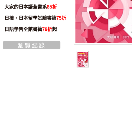
大家的日本語全書系
85折
日檢・日本留學試驗書籍
75折
日語學習全館書籍
79折
起
智慧筆下載