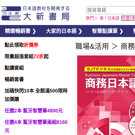
熱門＞
會！日本語
任選2
精選暢銷書 ❯
大家的日本語 ❯
智慧點讀筆 ❯
點此領取
折價券
職場&活用
＞
商務
限量超值套組
72折
起
點讀套組
暢銷套書
加碼快閃10本 全館滿500限時
加價購
任選2本 藍牙智慧筆4800元
任選4本 藍牙智慧筆兩組8160
元