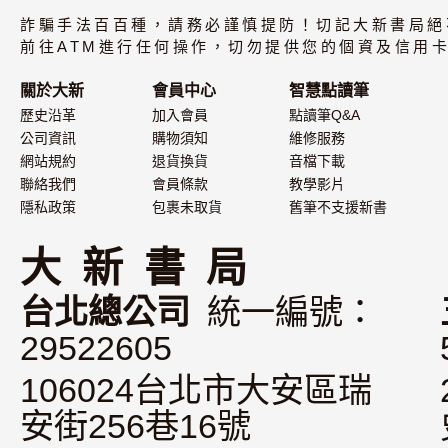
白/32G(Typ
詐騙手法百百種，請務必謹慎提防！切記大新書局絕
電版)
前往ATM進行任何操作，切勿提供您的個資及信用卡
關於大新
會員中心
智慧點讀筆
歷史沿革
加入會員
點讀筆Q&A
公司資訊
購物須知
維修服務
網站規約
退貨換貨
音檔下載
聯絡我們
會員條款
教學影片
隱私政策
包裹未取貨
舊筆不支援新書
大 新 書 局
台北總公司
統一編號：
29522605
106024台北市大安區瑞
安街256巷16號