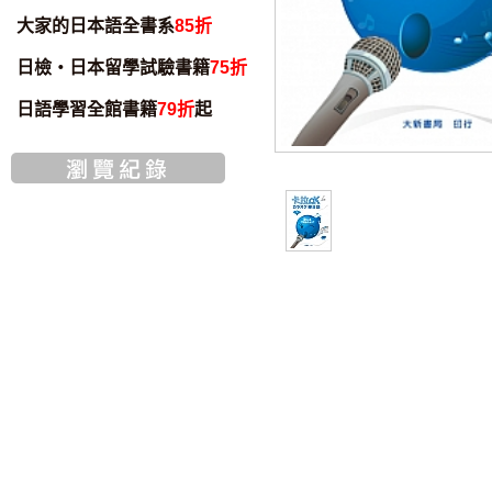
大家的日本語全書系
85折
日檢・日本留學試驗書籍
75折
日語學習全館書籍
79折
起
智慧筆下載