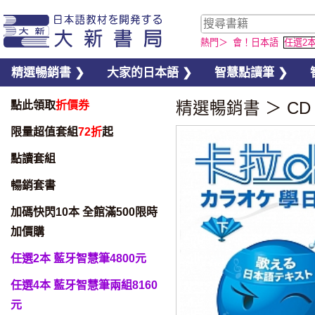
熱門＞
會！日本語
任選2
精選暢銷書 ❯
大家的日本語 ❯
智慧點讀筆 ❯
點此領取
折價券
精選暢銷書
＞
CD
限量超值套組
72折
起
點讀套組
暢銷套書
加碼快閃10本 全館滿500限時
加價購
任選2本 藍牙智慧筆4800元
任選4本 藍牙智慧筆兩組8160
元