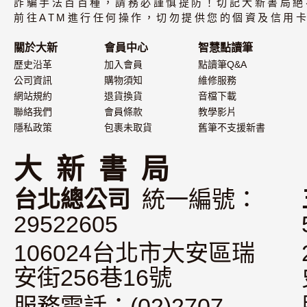
詐騙手法百百種，請務必謹慎提防！切記大新書局絕
CD（不附書）
前往ATM進行任何操作，切勿提供您的個資及信用卡
關於大新
會員中心
智慧點讀筆
歷史沿革
加入會員
點讀筆Q&A
公司資訊
購物須知
維修服務
網站規約
退貨換貨
音檔下載
聯絡我們
會員條款
教學影片
隱私政策
包裹未取貨
舊筆不支援新書
大 新 書 局
台北總公司
統一編號：
29522605
106024台北市大安區瑞
安街256巷16號
服務電話：(02)2707-