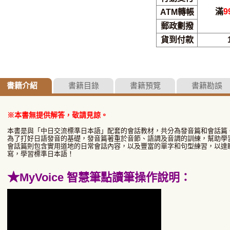
滿
9
ATM轉帳
郵政劃撥
貨到付款
書籍介紹
書籍目錄
書籍預覽
書籍勘誤
※本書無提供解答，敬請見諒。
本書是與「中日交流標準日本語」配套的會話教材，共分為發音篇和會話篇
為了打好日語發音的基礎，發音篇著重於音節、語調及音調的訓練，幫助學
會話篇則包含實用道地的日常會話內容，以及豐富的單字和句型練習，以達
寫，學習標準日本語！
★
MyVoice 智慧筆點讀筆操作說明：