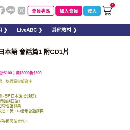
0
會員專區
加入會員
登入
 ❯
LiveABC ❯
其他教材 ❯
）
日本語 會話篇1 附CD1片
折$100；滿$3000折$300
贈，以最高金額為主
板
交流 標準日本語 會話篇1
 行動族日語1
英日常會話辭典
圖例文日・英・中活用會話辭典
以等值商品替代。