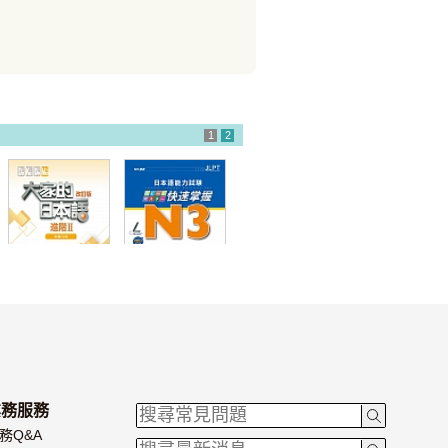
1
2
大家的日本語 進
日本語能力試験
階II 改訂版 有聲
N3 快速掌握 語
CD版（4片裝、
彙
不附書）
業務服務
務Q&A