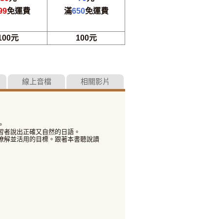
99
免運費
滿
650
免運費
100元
100元
線上音檔
相關影片
。
習者說出正確又自然的日語。
瞭解並活用的目標。跟著本書聽說讀