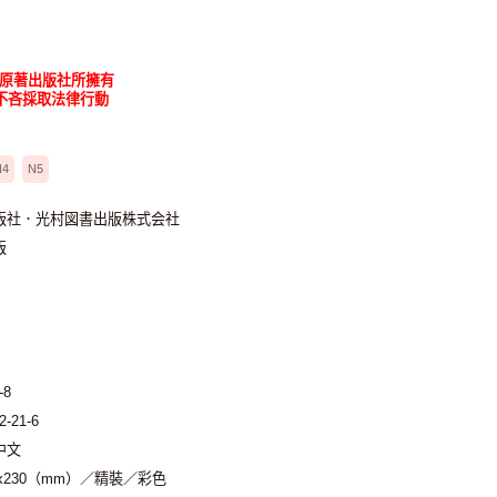
為原著出版社所擁有
不吝採取法律行動
N4
N5
版社．光村図書出版株式会社
版
-8
2-21-6
中文
0x230（mm）／精裝／彩色