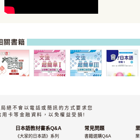
大家的日本語 進
文法超簡單I
文法超簡單
會！日本語 初階
階I 改訂版 有聲
（MP3音檔）
III（MP3音檔）
1
CD版（4片裝、
書局絕不會以電話或簡訊的方式要求您
不附書）
信用卡等金融資料，以免權益受損!
日本語教材書系Q&A
常見問題
《大家的日本語》系列
書籍選購Q&A
業