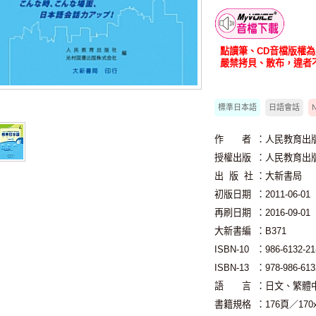
智慧筆下載
點讀筆、CD音檔版權
嚴禁拷貝、散布，違者
標準日本語
日語會話
作 者
：人民教育出
授權出版
：人民教育出
出 版 社
：大新書局
初版日期
：2011-06-01
再刷日期
：2016-09-01
大新書編
：B371
ISBN-10
：986-6132-21
ISBN-13
：978-986-613
語 言
：日文、繁體
書籍規格
：176頁／17