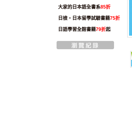
大家的日本語全書系
85折
日檢・日本留學試驗書籍
75折
日語學習全館書籍
79折
起