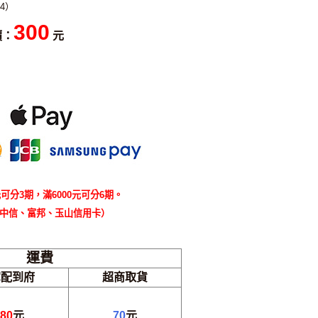
4）
300
價：
元
可分3期，滿6000元可分6期。
中信、富邦、玉山信用卡）
運費
宅配到府
超商取貨
80
元
70
元