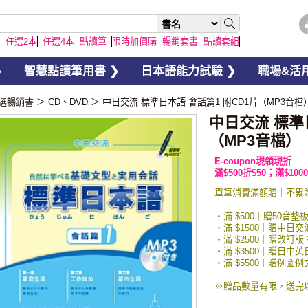
任選2本
任選4本
點讀筆
限時加價購
暢銷套書
點讀套組
❯
智慧點讀筆用書 ❯
日本語能力試驗 ❯
職場&活用
選暢銷書
＞
CD、DVD
＞
中日交流 標準日本語 會話篇1 附CD1片（MP3音檔
中日交流 標準
（MP3音檔）
E-coupon現領現折
滿$500折$50；滿$1000
單筆消費滿額贈｜不累
・滿 $500｜贈50音墊
・滿 $1500｜贈中日
・滿 $2500｜贈改訂版
・滿 $3500｜贈日中
・滿 $5500｜贈例
※贈品數量有限，送完