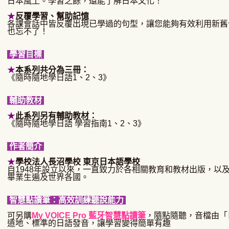
日本風土。學習之餘，還能了解日本文化！
★
反覆學習、幫助記憶
各課會話中皆反覆出現已學過的句型，讓您能夠有效利用新舊
也忘不了！
學習目標
★
本系列共分為三冊：
《隨時隨地學日語1、2、3》
輔助教材
★
此系列另有輔助教材：
《隨時隨地學日語 學習指南1、2、3》
作者簡介
★
學校法人長沼學校 東京日本語學校
自1948年設立以來，一直致力於各相關教育和教材出版，以
畢業生遍及世界各國。
智慧點讀筆：高效訓練聽說能力
可
另購
My VOICE Pro 藍牙智慧點讀筆
，隨點隨聽，音檔由「
道地、標準的日語發音，讓學習變得簡單有趣