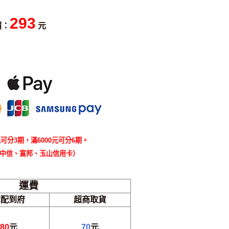
293
價：
元
可分3期，滿6000元可分6期。
中信、富邦、玉山信用卡）
運費
宅配到府
超商取貨
80
元
70
元