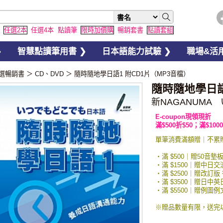
任選2本
任選4本
點讀筆
限時加價購
暢銷套書
點讀套組
❯
智慧點讀筆用書 ❯
日本語能力試驗 ❯
職場&活用
選暢銷書
＞
CD、DVD
＞
隨時隨地學日語1 附CD1片（MP3音檔）
隨時隨地學日語
新NAGANUM
E-coupon現領現折
滿$500折$50；滿$1000
單筆消費滿額贈｜不累
・滿 $500｜贈50音墊
・滿 $1500｜贈中日
・滿 $2500｜贈改訂版
・滿 $3500｜贈日中
・滿 $5500｜贈例
※贈品數量有限，送完