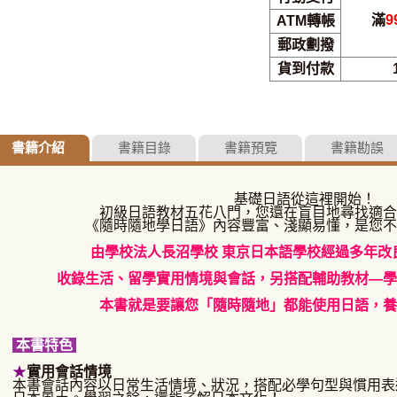
滿
9
ATM轉帳
郵政劃撥
貨到付款
書籍介紹
書籍目錄
書籍預覽
書籍勘誤
基礎日語從這裡開始！
初級日語教材五花八門，您還在盲目地尋找適合
《隨時隨地學日語》內容豐富、淺顯易懂，是您不
由學校法人長沼學校 東京日本語學校經過多年改
收錄生活、留學實用情境與會話，另搭配輔助教材—學
本書就是要讓您「隨時隨地」都能使用日語，養
本書特色
★
實用會話情境
本書會話內容以日常生活情境、狀況，搭配必學句型與慣用表