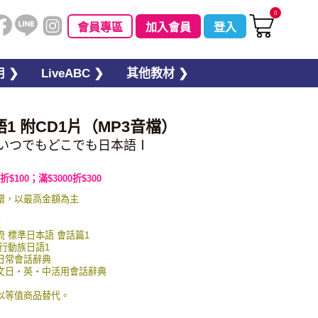
0
會員專區
加入會員
登入
 ❯
LiveABC ❯
其他教材 ❯
1 附CD1片（MP3音檔）
A いつでもどこでも日本語Ⅰ
折$100；滿$3000折$300
贈，以最高金額為主
板
交流 標準日本語 會話篇1
 行動族日語1
英日常會話辭典
圖例文日・英・中活用會話辭典
以等值商品替代。