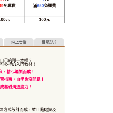
99
免運費
滿
650
免運費
100元
100元
線上音檔
相關影片
自己的那一本嗎？
可多得的入門教材！
良，精心編製而成！
習指南，自學也沒問題！
成基礎溝通能力！
達方式設計而成，並且隨處提及