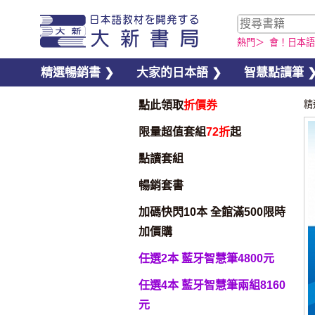
熱門＞
會！日本語
精選暢銷書 ❯
大家的日本語 ❯
智慧點讀筆 
點此領取
折價券
精
限量超值套組
72折
起
點讀套組
暢銷套書
加碼快閃10本 全館滿500限時
加價購
任選2本 藍牙智慧筆4800元
任選4本 藍牙智慧筆兩組8160
元