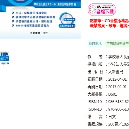
智慧筆下載
點讀筆、CD音檔版權
嚴禁拷貝、散布，違者
隨時隨地
可用智慧點讀筆
作 者
：学校法人長
授權出版
：学校法人長
出 版 社
：大新書局
初版日期
：2012-04-01
再刷日期
：2017-02-01
大新書編
：B501
ISBN-10
：986-6132-62
ISBN-13
：978-986-613
語 言
：日文
書籍規格
：208頁／18