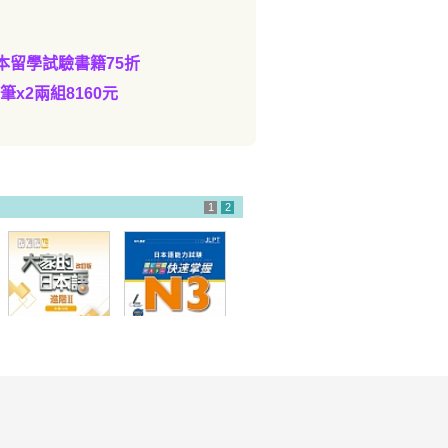
本留學試驗書籍75折
筆x2兩組8160元
1
2
大家的日本語 進
日本語能力試験
階II 改訂版 有聲
N3 快速掌握 語
CD版（4片裝、
彙
不附書）