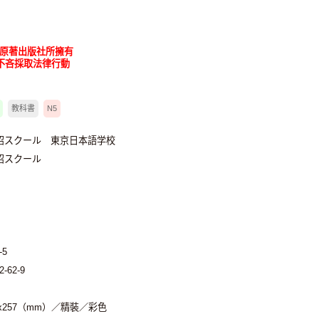
為原著出版社所擁有
不吝採取法律行動
教科書
N5
沼スクール 東京日本語学校
沼スクール
-5
2-62-9
2x257（mm）／精裝／彩色