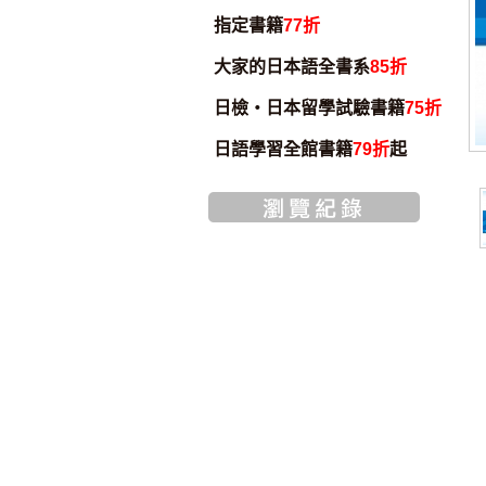
指定書籍
77折
大家的日本語全書系
85折
日檢・日本留學試驗書籍
75折
日語學習全館書籍
79折
起