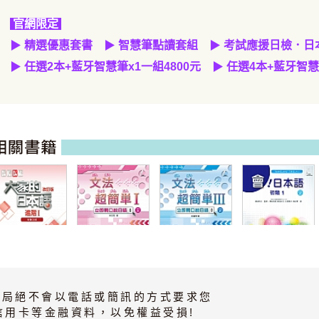
官網限定
▶
精選優惠套書
▶
智慧筆點讀套組
▶
考試應援日檢．日
▶
任選2本
+
藍牙智慧筆
x1
一組
4800元
▶
任選4本+藍牙智慧
大家的日本語 進
文法超簡單I
文法超簡單
會！日本語 初階
階I 改訂版 有聲
（MP3音檔）
III（MP3音檔）
1
CD版（4片裝、
書局絕不會以電話或簡訊的方式要求您
不附書）
信用卡等金融資料，以免權益受損!