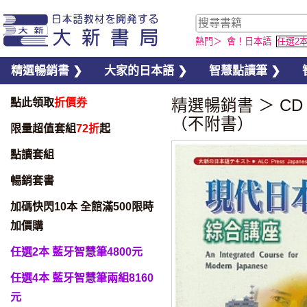
熱門＞
會！日本語
任選2
精選暢銷書 ❯
大家的日本語 ❯
智慧點讀筆 ❯
點此領取
折價券
精選暢銷書
＞
CD
（不附書）
限量超值套組
72折
起
點讀套組
暢銷套書
加碼快閃10本 全館滿500限時
加價購
任選2本 藍牙智慧筆4800元
任選4本 藍牙智慧筆兩組8160
元