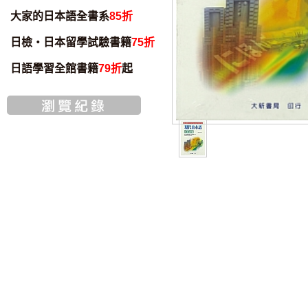
大家的日本語全書系
85折
日檢・日本留學試驗書籍
75折
日語學習全館書籍
79折
起