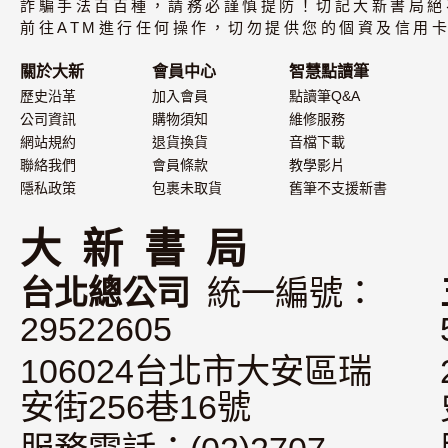
詐騙手法百百種，請務必謹慎提防！切記大新書局絕
不附書）
前往ATM進行任何操作，切勿提供您的個資及信用卡
關於大新
會員中心
智慧點讀筆
歷史沿革
加入會員
點讀筆Q&A
公司資訊
購物須知
維修服務
網站規約
退貨換貨
音檔下載
聯絡我們
會員條款
教學影片
隱私政策
包裹未取貨
舊筆不支援新書
大 新 書 局
台北總公司
統一編號：
29522605
106024台北市大安區瑞
安街256巷16號